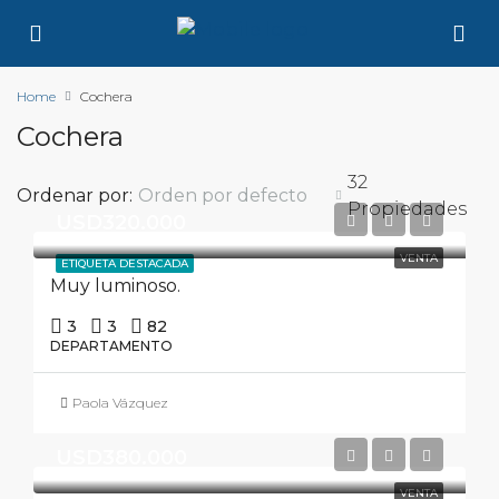
Home
Cochera
Cochera
32
Ordenar por:
Orden por defecto
Propiedades
USD320.000
VENTA
ETIQUETA DESTACADA
Muy luminoso.
3
3
82
DEPARTAMENTO
Paola Vázquez
USD380.000
VENTA