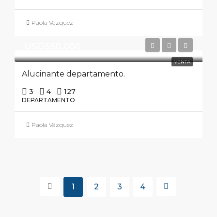
Paola Vázquez
USD550.000
VENTA
Alucinante departamento.
3
4
127
DEPARTAMENTO
Paola Vázquez
1
2
3
4