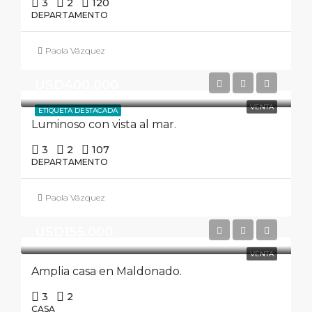
3
2
120
DEPARTAMENTO
Paola Vázquez
USD400.000
VENTA
ETIQUETA DESTACADA
Luminoso con vista al mar.
3
2
107
DEPARTAMENTO
Paola Vázquez
USD155.000
VENTA
Amplia casa en Maldonado.
3
2
CASA