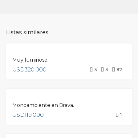
Listas similares
ETIQUETA
VENTA
DESTACADA
Muy luminoso.
USD320.000
3
3
82
VENTA
Monoambiente en Brava.
USD119.000
1